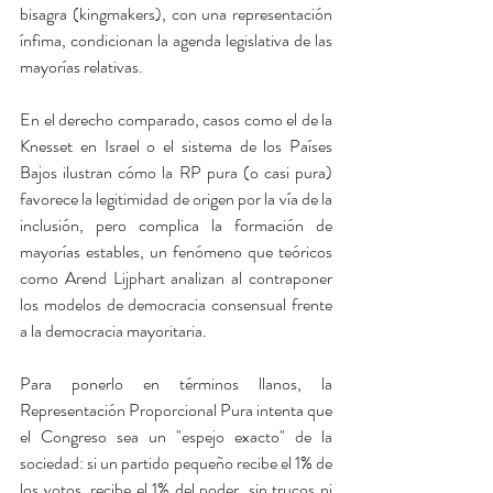
bisagra (kingmakers), con una representación 
ínfima, condicionan la agenda legislativa de las 
mayorías relativas.
En el derecho comparado, casos como el de la 
Knesset en Israel o el sistema de los Países 
Bajos ilustran cómo la RP pura (o casi pura) 
favorece la legitimidad de origen por la vía de la 
inclusión, pero complica la formación de 
mayorías estables, un fenómeno que teóricos 
como Arend Lijphart analizan al contraponer 
los modelos de democracia consensual frente 
a la democracia mayoritaria.
Para ponerlo en términos llanos, la 
Representación Proporcional Pura intenta que 
el Congreso sea un "espejo exacto" de la 
sociedad: si un partido pequeño recibe el 1% de 
los votos, recibe el 1% del poder, sin trucos ni 