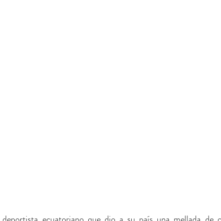
 deportista ecuatoriano que dio a su país una mellada de o