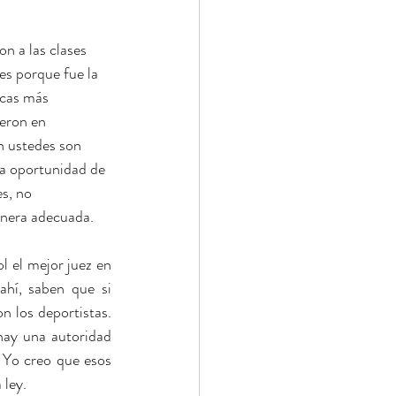
 a las clases 
es porque fue la 
icas más 
eron en 
n ustedes son 
la oportunidad de 
s, no 
anera adecuada.
 el mejor juez en 
hí, saben que si 
 los deportistas. 
hay una autoridad 
 Yo creo que esos 
 ley.