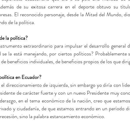
emás de su exitosa carrera en el deporte obtuvo su título 
esas. El reconocido personaje, desde la Mitad del Mundo, dio
do de la política.
de la política?
trumento extraordinario para impulsar el desarrollo general de
 se la está manejando, por ciertos políticos? Probablemente se
e beneficios individuales, de beneficios propios de los que dirig
política en Ecuador?
el direccionamiento de izquierda, sin embargo yo diría con lide
sidente de carácter fuerte y con un nuevo Presidente muy conci
iderazgo, en el tema económico de la nación, creo que estamos
privado y ciudadanía, de que estamos entrando en un período difí
a recesión, sino la palabra estancamiento económico.