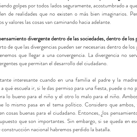
iendo golpes por todos lados seguramente, acostumbrado a que
len de realidades que no existen o más bien imaginarios. Per
ios y valores las cosas van caminando hacia adelante.
 pensamiento divergente dentro de las sociedades, dentro de los 
o de que las divergencias pueden ser necesarias dentro de los 
 tenemos que llegar a una convergencia. La divergencia no serv
rgentes que permitan el desarrollo del ciudadano.
ante interesante cuando en una familia el padre y la madre 
, a qué escuela ir, si le das permiso para una fiesta, puede o no p
ra lo bueno para el niño y el otro lo malo para el niño. Ambos
ue lo mismo pasa en el tema político. Considero que ambos, t
en cosas buenas para el ciudadano. Entonces, ¿los pensamiento
upuesto que son importantes. Sin embargo, si se queda en eso
 construcción nacional habremos perdido la batalla.