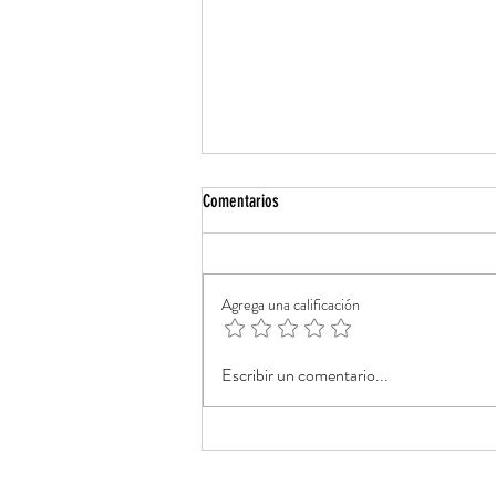
Comentarios
EL ELOGIO DEL SILENCIO
Agrega una calificación
Escribir un comentario...