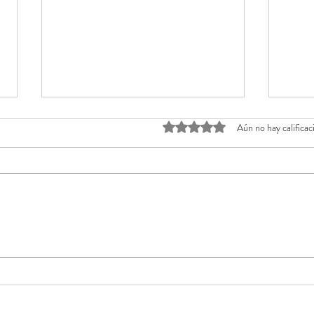
Obtuvo 0 de 5 estrellas.
Aún no hay calificac
COLOMBIA: LA ELECCIÓN QUE SE DECIDIÓ
CUAND
POR RELATO, NO POR DEBATE
MENSA