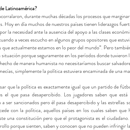
 de Latinoamérica?
orralaron, durante muchas décadas los procesos que marginaron
s. Hoy en día muchos de nuestros países tienen liderazgos fuert
por la necesidad ante la ausencia del apoyo a las clases económ
cuando a veces escucho en algunos grupos opositores que estuvi
es que actualmente estamos en lo peor del mundo”. Pero tambié
a situación porque seguramente en los períodos donde tuvieron 
n hecho de manera humanista no necesitaríamos buscar salvadore
mecías, simplemente la política estuviera encaminada de una m
r que la política es exactamente igual que un partido de fútbol
es el que pasa desapercibido. Los jugadores saben que está a
a ser sancionados pero él pasa desapercibido y las estrellas son
de con la política, aquellos países en los cuales saben que 
te una constitución pero que el protagonista es el ciudadano.
rollo porque sienten, saben y conocen que no pueden infringir la